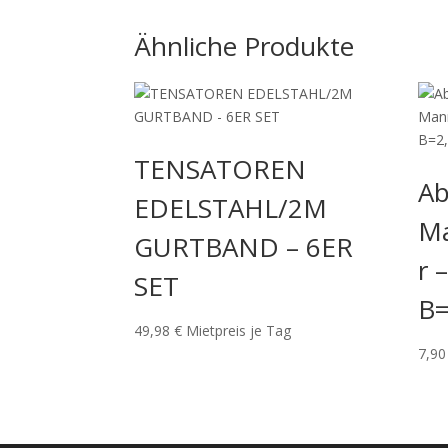
Ähnliche Produkte
TENSATOREN
Ab
EDELSTAHL/2M
Ma
GURTBAND – 6ER
r 
SET
B
49,98
€
Mietpreis je Tag
7,9