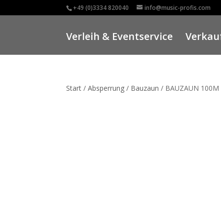
+49 (0)3334 820040
info@music-profis.com
Verleih & Eventservice
Verkauf
Start
/
Absperrung
/
Bauzaun
/ BAUZAUN 100M 