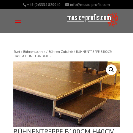
+49 (0)3334 820040
info@music-profis.com
Start
/
Bühnentechnik
/
Bühnen Zubehör
/ BÜHNENTREPPE B100CM
H40CM OHNE HANDLAUF
BÜHNENTREPPE B100CM H40CM