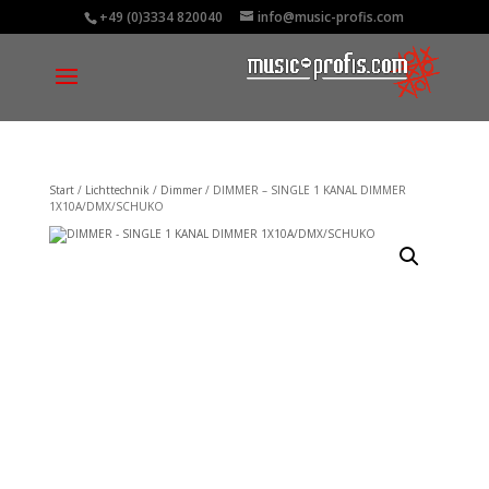
+49 (0)3334 820040
info@music-profis.com
Start
/
Lichttechnik
/
Dimmer
/ DIMMER – SINGLE 1 KANAL DIMMER
1X10A/DMX/SCHUKO