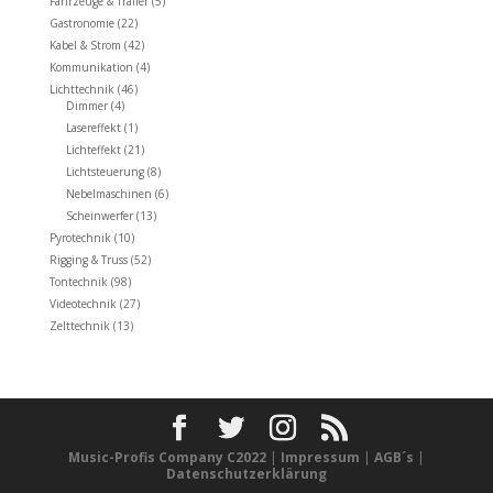
Fahrzeuge & Trailer
(5)
Gastronomie
(22)
Kabel & Strom
(42)
Kommunikation
(4)
Lichttechnik
(46)
Dimmer
(4)
Lasereffekt
(1)
Lichteffekt
(21)
Lichtsteuerung
(8)
Nebelmaschinen
(6)
Scheinwerfer
(13)
Pyrotechnik
(10)
Rigging & Truss
(52)
Tontechnik
(98)
Videotechnik
(27)
Zelttechnik
(13)
Music-Profis Company C2022
|
Impressum
|
AGB´s
|
Datenschutzerklärung