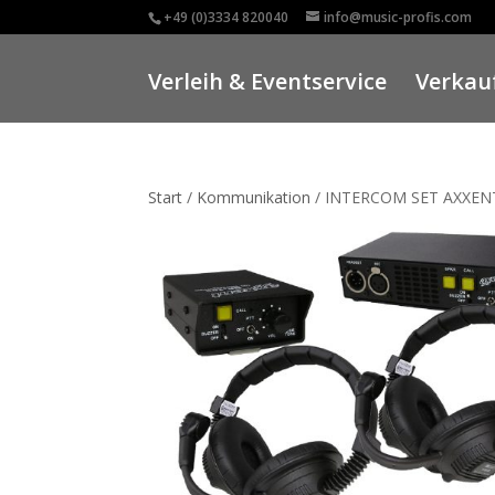
+49 (0)3334 820040
info@music-profis.com
Verleih & Eventservice
Verkauf
Start
/
Kommunikation
/ INTERCOM SET AXXEN