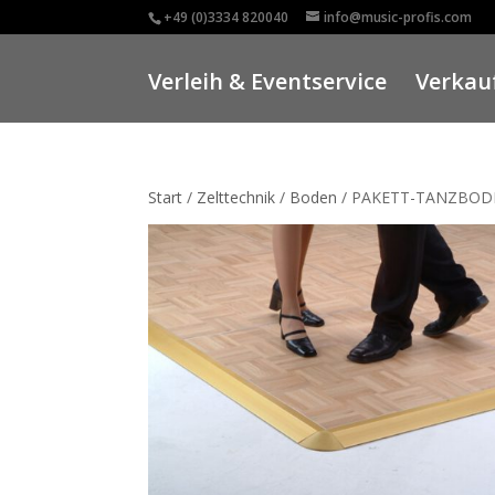
+49 (0)3334 820040
info@music-profis.com
Verleih & Eventservice
Verkauf
Start
/
Zelttechnik
/
Boden
/ PAKETT-TANZBODE