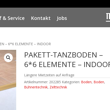
 & Service
Kontakt
Jobs
N – 6*6 ELEMENTE – INDOOR
PAKETT-TANZBODEN –
6*6 ELEMENTE – INDOO
Längere Mietzeiten auf Anfrage
Artikelnummer:
202285
Kategorien:
Boden
,
Boden
,
Bühnentechnik
,
Zelttechnik