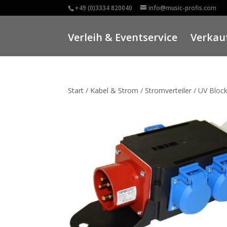
+49 (0)3334 820040
info@music-profis.com
Verleih & Eventservice
Verkauf
Start
/
Kabel & Strom
/
Stromverteiler
/ UV Bloc