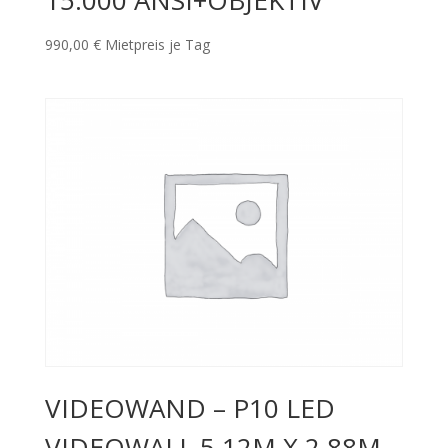
15.000 ANSI+OBJEKTIV
990,00
€
Mietpreis je Tag
VIDEOWAND – P10 LED
VIDEOWALL 5,12M X 2,88M