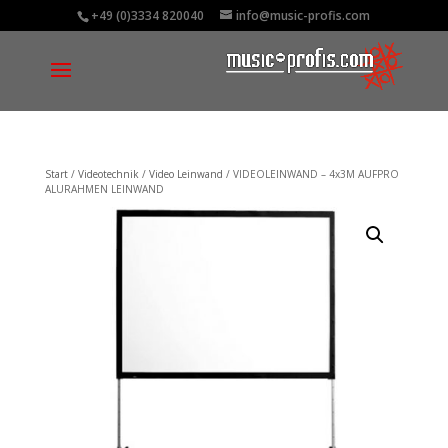
+49 (0)3334 820040
info@music-profis.com
Start
/
Videotechnik
/
Video Leinwand
/ VIDEOLEINWAND – 4x3M AUFPRO
ALURAHMEN LEINWAND