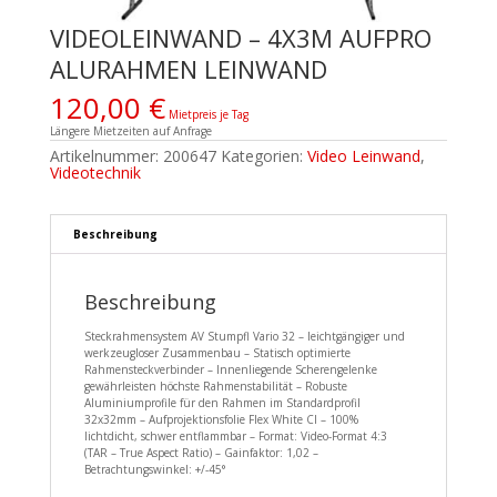
VIDEOLEINWAND – 4X3M AUFPRO
ALURAHMEN LEINWAND
120,00
€
Mietpreis je Tag
Längere Mietzeiten auf Anfrage
Artikelnummer:
200647
Kategorien:
Video Leinwand
,
Videotechnik
Beschreibung
Beschreibung
Steckrahmensystem AV Stumpfl Vario 32 – leichtgängiger und
werkzeugloser Zusammenbau – Statisch optimierte
Rahmensteckverbinder – Innenliegende Scherengelenke
gewährleisten höchste Rahmenstabilität – Robuste
Aluminiumprofile für den Rahmen im Standardprofil
32x32mm – Aufprojektionsfolie Flex White CI – 100%
lichtdicht, schwer entflammbar – Format: Video-Format 4:3
(TAR – True Aspect Ratio) – Gainfaktor: 1,02 –
Betrachtungswinkel: +/-45°