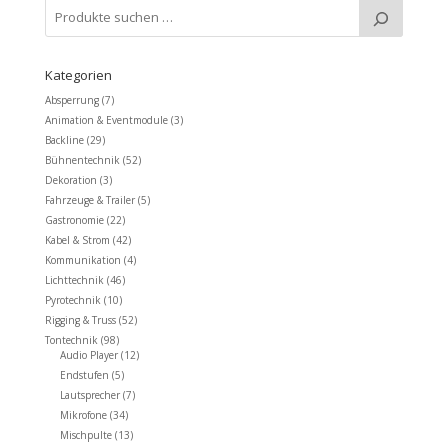
1.201,90 €
1.130,50 €.
Kategorien
Absperrung
(7)
Animation & Eventmodule
(3)
Backline
(29)
Bühnentechnik
(52)
Dekoration
(3)
Fahrzeuge & Trailer
(5)
Gastronomie
(22)
Kabel & Strom
(42)
Kommunikation
(4)
Lichttechnik
(46)
Pyrotechnik
(10)
Rigging & Truss
(52)
Tontechnik
(98)
Audio Player
(12)
Endstufen
(5)
Lautsprecher
(7)
Mikrofone
(34)
Mischpulte
(13)