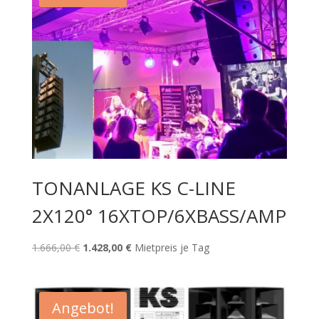
TONANLAGE KS C-LINE
2X120° 16XTOP/6XBASS/AMP
Ursprünglicher
Aktueller
1.666,00
€
1.428,00
€
Mietpreis je Tag
Preis
Preis
war:
ist:
1.666,00 €
1.428,00 €.
Angebot!