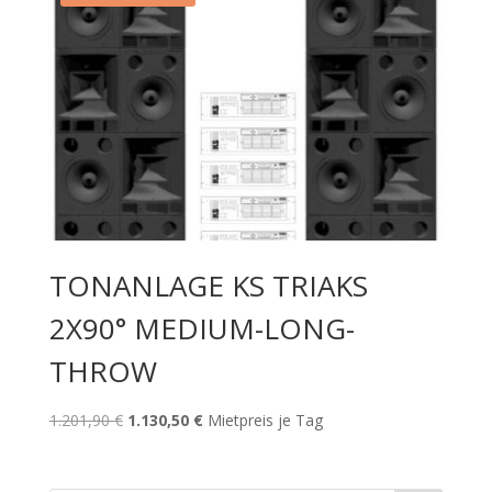
TONANLAGE KS TRIAKS
2X90° MEDIUM-LONG-
THROW
Ursprünglicher
Aktueller
1.201,90
€
1.130,50
€
Mietpreis je Tag
Preis
Preis
war:
ist: