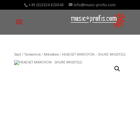
+49 (0)3334 820040
info@music-profis.com
Start
/
Tontechnik
/
Mikrofone
/ HEADSET MIKROFON – SHURE WH20TQG