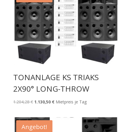
TONANLAGE KS TRIAKS
2X90° LONG-THROW
Ursprünglicher
Aktueller
1.204,28
€
1.130,50
€
Mietpreis je Tag
Preis
Preis
war:
ist:
1.204,28 €
1.130,50 €.
Angebot!