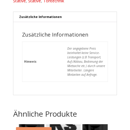
Stative
,
Stative
,
Tontechnik
Zusätzliche Informationen
Zusätzliche Informationen
Der angegebene Preis
beinhaltet keine Service-
Leistungen (z.B Transport,
Hinweis
Auf-/Abbau, Bedienung der
Mietsache etc.) durch unsere
Mitarbeiter. Längere
Mietzeiten auf Anfrage.
Ähnliche Produkte