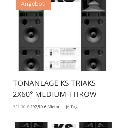
Angebot!
TONANLAGE KS TRIAKS
2X60° MEDIUM-THROW
Ursprünglicher
Aktueller
321,30
€
297,50
€
Mietpreis je Tag
Preis
Preis
war:
ist:
321,30 €
297,50 €.