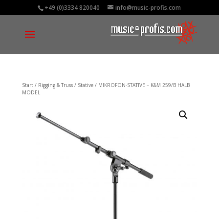
+49 (0)3334 820040
info@music-profis.com
Start
/
Rigging & Truss
/
Stative
/ MIKROFON-STATIVE – K&M 259/B HALB
MODEL