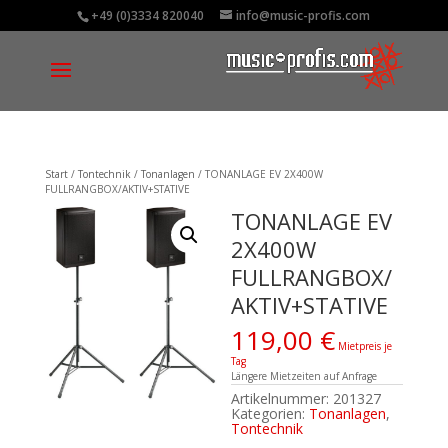
+49 (0)3334 820040
info@music-profis.com
Start
/
Tontechnik
/
Tonanlagen
/ TONANLAGE EV 2X400W
FULLRANGBOX/AKTIV+STATIVE
TONANLAGE EV
2X400W
FULLRANGBOX/
AKTIV+STATIVE
119,00
€
Mietpreis je
Tag
Längere Mietzeiten auf Anfrage
Artikelnummer:
201327
Kategorien:
Tonanlagen
,
Tontechnik