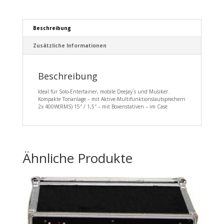
Beschreibung
Zusätzliche Informationen
Beschreibung
Ideal für Solo-Entertainer, mobile DeeJay´s und Musiker.
Kompakte Tonanlage – mit Aktive-Multifunktionslautsprechern
2x 400W(RMS) 15″ / 1,5″ – mit Boxenstativen – im Case
Ähnliche Produkte