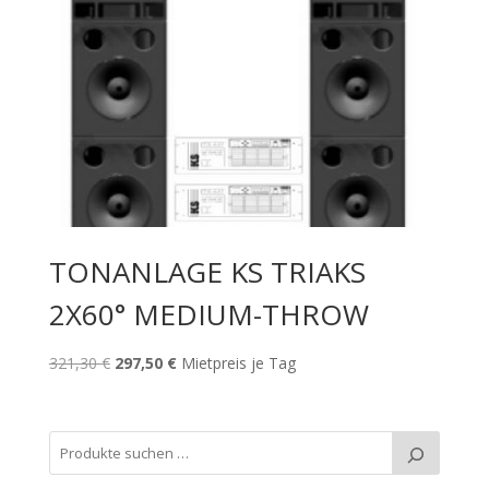
TONANLAGE KS TRIAKS
2X60° MEDIUM-THROW
Ursprünglicher
Aktueller
321,30
€
297,50
€
Mietpreis je Tag
Preis
Preis
war:
ist:
321,30 €
297,50 €.