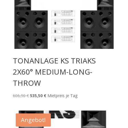
TONANLAGE KS TRIAKS
2X60° MEDIUM-LONG-
THROW
Ursprünglicher
Aktueller
606,90
€
535,50
€
Mietpreis je Tag
Preis
Preis
war:
ist:
606,90 €
535,50 €.
Angebot!