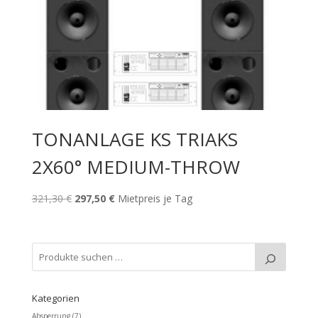
TONANLAGE KS TRIAKS
2X60° MEDIUM-THROW
Ursprünglicher
Aktueller
321,30
€
297,50
€
Mietpreis je Tag
Preis
Preis
war:
ist:
321,30 €
297,50 €.
Kategorien
Absperrung
(7)