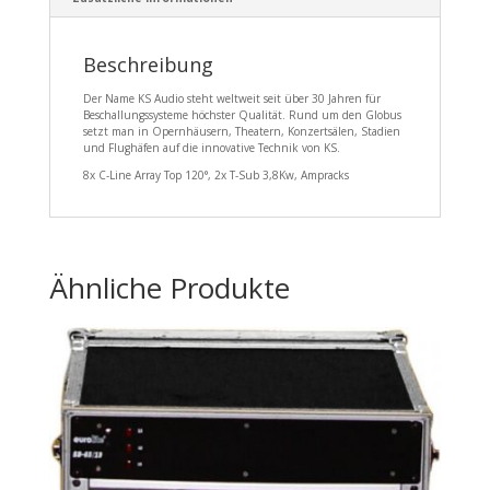
Beschreibung
Der Name KS Audio steht weltweit seit über 30 Jahren für
Beschallungssysteme höchster Qualität. Rund um den Globus
setzt man in Opernhäusern, Theatern, Konzertsälen, Stadien
und Flughäfen auf die innovative Technik von KS.
8x C-Line Array Top 120°, 2x T-Sub 3,8Kw, Ampracks
Ähnliche Produkte