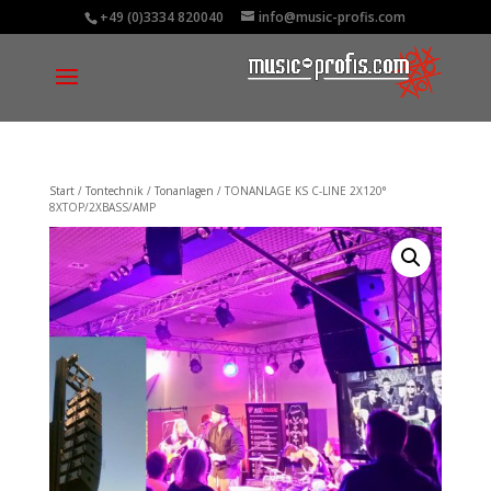
+49 (0)3334 820040
info@music-profis.com
Start
/
Tontechnik
/
Tonanlagen
/ TONANLAGE KS C-LINE 2X120°
8XTOP/2XBASS/AMP