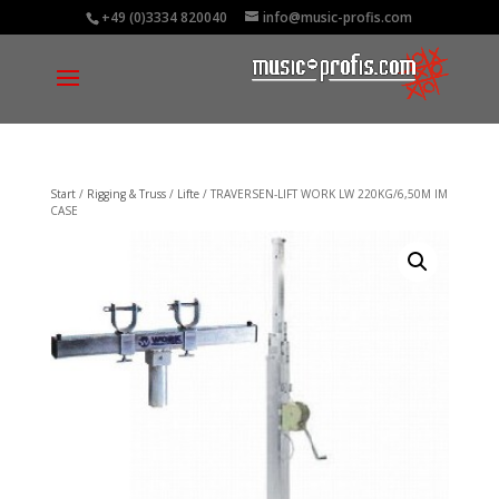
+49 (0)3334 820040
info@music-profis.com
Start
/
Rigging & Truss
/
Lifte
/ TRAVERSEN-LIFT WORK LW 220KG/6,50M IM
CASE