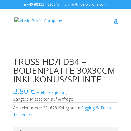
+49 (0)3334 820040
info@music-profis.com
Start
/
Rigging & Truss
/
Traversen
/ TRUSS HD/FD34 –
BODENPLATTE 30X30CM INKL.KONUS/SPLINTE
TRUSS HD/FD34 –
BODENPLATTE 30X30CM
INKL.KONUS/SPLINTE
3,80
€
Mietpreis je Tag
Längere Mietzeiten auf Anfrage
Artikelnummer:
201628
Kategorien:
Rigging & Truss
,
Traversen