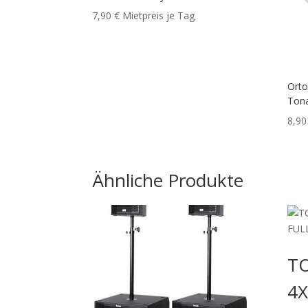
7,90
€
Mietpreis je Tag
Orto
Ton
8,9
Ähnliche Produkte
T
4