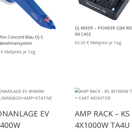
DJ MIXER – PIONEER DJM 90
IM CASE
fon Concord Blau DJ-S
65,00
€
Mietpreis je Tag
abnehmersystem
0
€
Mietpreis je Tag
ONANLAGE EV
AMP RACK – KS
X400W
4X1000W TA4U 