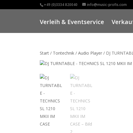
+49 (0)3334 820040
info@music-profis.com
Verleih & Eventservice
Verkauf
Start
/
Tontechnik
/
Audio Player
/ DJ TURNTABL