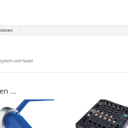
tionen
e System und Nadel
len …