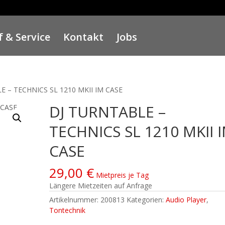
 & Service
Kontakt
Jobs
E – TECHNICS SL 1210 MKII IM CASE
DJ TURNTABLE –
TECHNICS SL 1210 MKII 
CASE
29,00
€
Mietpreis je Tag
Längere Mietzeiten auf Anfrage
Artikelnummer:
200813
Kategorien:
Audio Player
,
Tontechnik