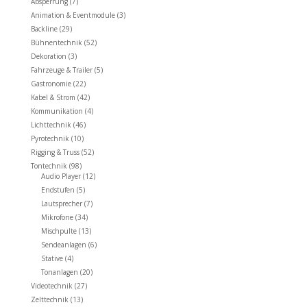
Absperrung
(7)
Animation & Eventmodule
(3)
Backline
(29)
Bühnentechnik
(52)
Dekoration
(3)
Fahrzeuge & Trailer
(5)
Gastronomie
(22)
Kabel & Strom
(42)
Kommunikation
(4)
Lichttechnik
(46)
Pyrotechnik
(10)
Rigging & Truss
(52)
Tontechnik
(98)
Audio Player
(12)
Endstufen
(5)
Lautsprecher
(7)
Mikrofone
(34)
Mischpulte
(13)
Sendeanlagen
(6)
Stative
(4)
Tonanlagen
(20)
Videotechnik
(27)
Zelttechnik
(13)