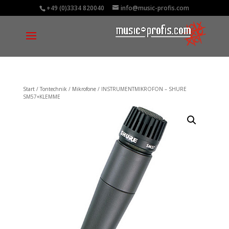
+49 (0)3334 820040
info@music-profis.com
Start
/
Tontechnik
/
Mikrofone
/ INSTRUMENTMIKROFON – SHURE
SM57+KLEMME