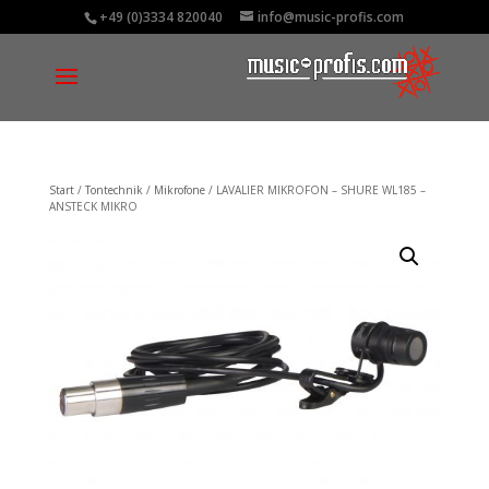
+49 (0)3334 820040
info@music-profis.com
Start
/
Tontechnik
/
Mikrofone
/ LAVALIER MIKROFON – SHURE WL185 –
ANSTECK MIKRO